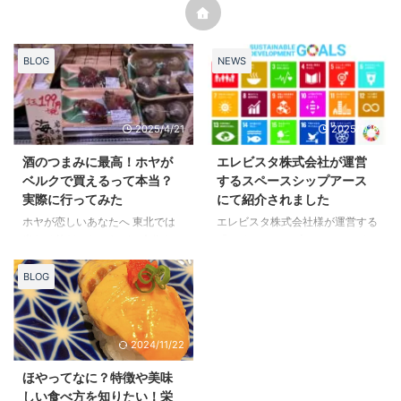
BLOG
NEWS
2025/4/21
2025/1/18
酒のつまみに最高！ホヤが
エレビスタ株式会社が運営
ベルクで買えるって本当？
するスペースシップアース
実際に行ってみた
にて紹介されました
ホヤが恋しいあなたへ 東北では
エレビスタ株式会社様が運営する
当たり前だったホヤが、今住んで
『スペースアップアース』にて
いる場所では全然売ってない…。
「とうほくSDGsアワード
関東でもホヤが食べたいなーなん
2023」受賞企業として紹介され
BLOG
て思ったことありませんか？ お
ました。詳細は、以下のリンク先
酒好きにはたまらないホヤが、実
をご覧ください。 【東北地方】
はスーパー「ベルク」で買えるん
とうほくSDGsアワード受賞の企
2024/11/22
です！ これは、ホヤ好きや東北
業の取り組みを紹介！ 紹介して
出身者にとってかなり嬉しいニュ
いただいた「とうほくSDGsアワ
ほやってなに？特徴や美味
ースですよね。 ホヤがなかなか
ード2023」での事業内容は以下
しい食べ方を知りたい！栄
買えない理由 ホヤは鮮度の落ち
のリンク先をご覧ください。