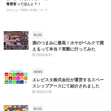
養豊富ってほんと？！
が早く、全国どこでも売られてい
https://www.yotsume-
るわけではありません。 特に東
holdings.com/sdgs/
ほやとは？特徴と生態について
北以外では、 「ホヤって何？」
ほやは東北の太平洋側でしか養殖
「売ってないよね」 と言われる
しておらず、嗜好性が高いため、
ことも少なくありません。 その
なかなか目にすることがないかも
ため、ホヤをスーパーで見つ ...
知れません。 しかしほやには驚
くべき特徴があります。 この記
BLOG
事ではほやについてのさまざまな
酒のつまみに最高！ホヤがベルクで買
情報をまとめましたのでぜひご覧
えるって本当？実際に行ってみた
ください。 太平洋側の東北を中
心に生息 ほやは、主に太平洋側
2025/4/21
の東北地方を中心に豊富に分布し
ています。 その生息地域は、主
に岩礁地帯で、海水中のプランク
NEWS
トンを主食にしています。 海底
エレビスタ株式会社が運営するスペー
や壁に張り付くようにして生息す
るため、注意深く探さなければ見
スシップアースにて紹介されました
つかりません。 ...
2025/1/18
BLOG