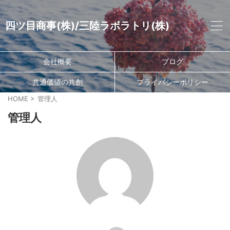
四ツ目商事(株)/三陸ラボラトリ(株)
会社概要
ブログ
共通価値の共創
プライバシーポリシー
HOME
>
管理人
管理人