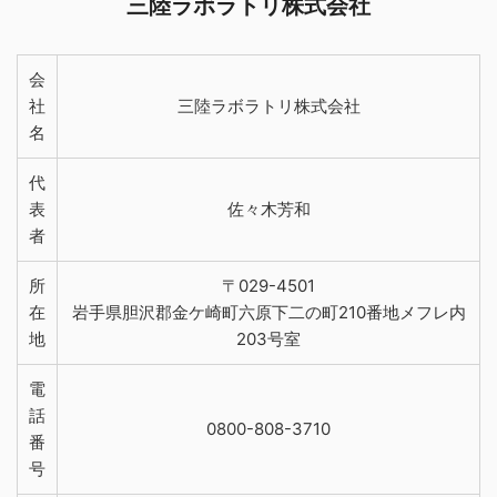
三陸ラボラトリ株式会社
会
社
三陸ラボラトリ株式会社
名
代
表
佐々木芳和
者
所
〒029-4501
在
岩手県胆沢郡金ケ崎町六原下二の町210番地メフレ内
地
203号室
電
話
0800-808-3710
番
号