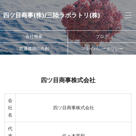
四ツ目商事(株)/三陸ラボラトリ(株)
会社概要
ブログ
共通価値の共創
プライバシーポリシー
四ツ目商事株式会社
会
社
四ツ目商事株式会社
名
代
表
佐々木芳和