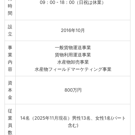
09：00 - 18：00（日祝は休業）
時
間
設
2016年10月
立
事
一般貨物運送事業
業
貨物利用運送事業
内
水産物卸売事業
容
水産物フィールドマーケティング事業
資
本
800万円
金
従
業
14名（2025年11月現在）男性13名、女性1名(パート
員
含む)
数