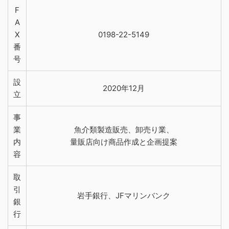
F
A
X
0198-22-5149
番
号
設
2020年12月
立
事
業
魚介類製造販売、卸売り業、
内
量販店向け商品作成と企画提案
容
取
引
岩手銀行、JFマリンバンク
銀
行