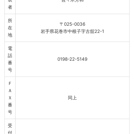
者
所
〒025-0036
在
岩手県花巻市中根子字古舘22-1
地
電
話
0198-22-5149
番
号
Ｆ
Ａ
Ｘ
同上
番
号
受
付