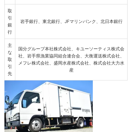
取
引
岩手銀行、東北銀行、JFマリンバンク、北日本銀行
銀
行
主
国分グループ本社株式会社、キユーソーティス株式会
な
社、岩手県漁業協同組合連合会、大衡運送株式会社、
取
メフレ株式会社、盛岡水産株式会社、株式会社大力水
引
産
先