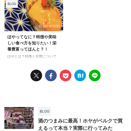
関東でもホヤが食べたいなーなん
2023」受賞企業として紹介され
BLOG
て思ったことありませんか？ お
ました。詳細は、以下のリンク先
酒好きにはたまらないホヤが、実
をご覧ください。 【東北地方】
はスーパー「ベルク」で買えるん
とうほくSDGsアワード受賞の企
2024/11/22
です！ これは、ホヤ好きや東北
業の取り組みを紹介！ 紹介して
出身者にとってかなり嬉しいニュ
いただいた「とうほくSDGsアワ
ほやってなに？特徴や美味
ースですよね。 ホヤがなかなか
ード2023」での事業内容は以下
しい食べ方を知りたい！栄
買えない理由 ホヤは鮮度の落ち
のリンク先をご覧ください。
養豊富ってほんと？！
が早く、全国どこでも売られてい
https://www.yotsume-
るわけではありません。 特に東
holdings.com/sdgs/
ほやとは？特徴と生態について
北以外では、 「ホヤって何？」
ほやは東北の太平洋側でしか養殖
「売ってないよね」 と言われる
しておらず、嗜好性が高いため、
ことも少なくありません。 その
なかなか目にすることがないかも
ため、ホヤをスーパーで見つ ...
知れません。 しかしほやには驚
くべき特徴があります。 この記
事ではほやについてのさまざまな
情報をまとめましたのでぜひご覧
ください。 太平洋側の東北を中
心に生息 ほやは、主に太平洋側
BLOG
の東北地方を中心に豊富に分布し
酒のつまみに最高！ホヤがベルクで買
ています。 その生息地域は、主
に岩礁地帯で、海水中のプランク
えるって本当？実際に行ってみた