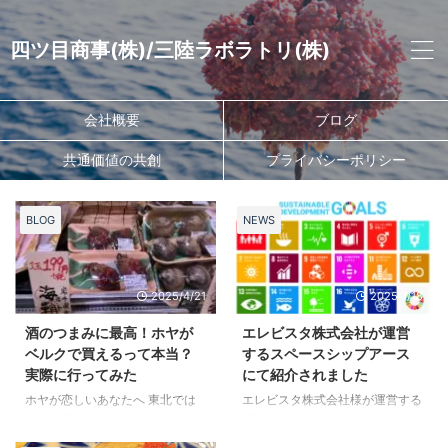
四ツ目商事(株)/三陸ラボラトリ(株)
会社概要
ブログ
共通価値の共創
プライバシーポリシー
BLOG
NEWS
2025/4/21
2025/1/18
酒のつまみに最高！ホヤが
エレビスタ株式会社が運営
ベルクで買えるって本当？
するスペースシップアース
実際に行ってみた
にて紹介されました
ホヤが恋しいあなたへ 東北では
エレビスタ株式会社様が運営する
当たり前だったホヤが、今住んで
『スペースアップアース』にて
いる場所では全然売ってない…。
「とうほくSDGsアワード