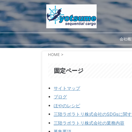
会社概
HOME
>
固定ページ
サイトマップ
ブログ
ほやのレシピ
三陸ラボラトリ株式会社のSDGsに関
三陸ラボラトリ株式会社の業務内容
募集要項