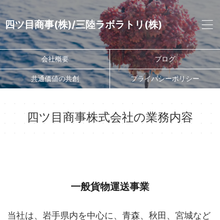
四ツ目商事(株)/三陸ラボラトリ(株)
会社概要
ブログ
共通価値の共創
プライバシーポリシー
四ツ目商事株式会社の業務内容
一般貨物運送事業
当社は、岩手県内を中心に、青森、秋田、宮城など